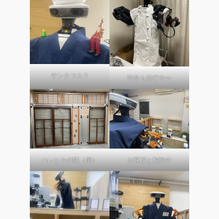
サンタコス２
洋食も修行中ｗ
ハレとケの隣（扉）
お客様と歓談中