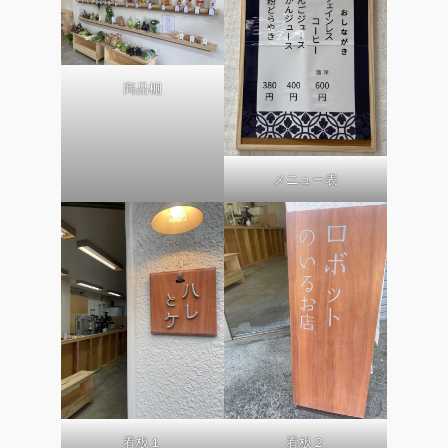
商品棚
メニュー表
看板１
看板２